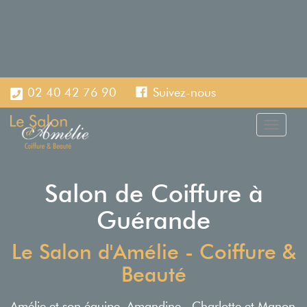
02 40 42 76 90
Suivez-nous
Toggle
naviga
Salon de Coiffure à
Guérande
Le Salon d'Amélie - Coiffure &
Beauté
Amélie et son équipe, Amandine, Charlotte et Manon