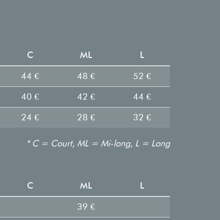
C
ML
L
44 €
48 €
52 €
40 €
42 €
44 €
24 €
28 €
32 €
* C = Court, ML = Mi-long, L = Long
C
ML
L
39 €